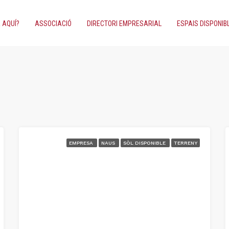
 AQUÍ?
ASSOCIACIÓ
DIRECTORI EMPRESARIAL
ESPAIS DISPONIB
EMPRESA
NAUS
SÒL DISPONIBLE
TERRENY