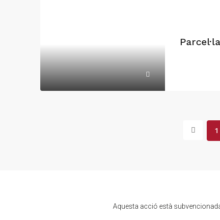
Parcel·l
1
Aquesta acció està subvencionada 